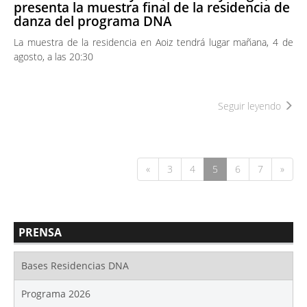
presenta la muestra final de la residencia de
danza del programa DNA
La muestra de la residencia en Aoiz tendrá lugar mañana, 4 de
agosto, a las 20:30
Seguir leyendo
«
3
4
5
6
7
»
PRENSA
Bases Residencias DNA
Programa 2026