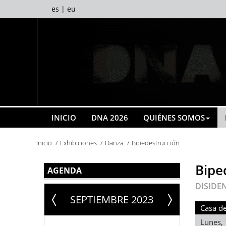
es
|
eu
INICIO
DNA 2026
QUIÉNES SOMOS
Inicio
Exhibiciones
Danza
Bipedestrucción
Bipe
AGENDA
DISIDEN
SEPTIEMBRE 2023
Casa de
Lunes, 