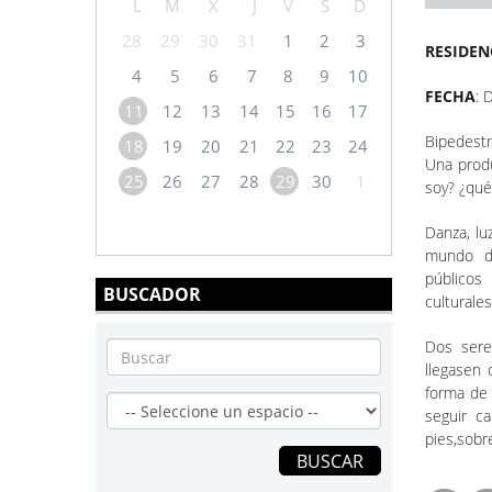
L
M
X
J
V
S
D
28
29
30
31
1
2
3
RESIDENC
4
5
6
7
8
9
10
FECHA
: 
11
12
13
14
15
16
17
Bipedestr
18
19
20
21
22
23
24
Una prod
25
26
27
28
29
30
1
soy? ¿qué
Danza, lu
mundo de
públicos
BUSCADOR
culturales
Dos sere
llegasen 
forma de 
seguir c
pies,sobr