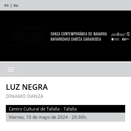
es
|
eu
Facebook
Twitter
Yout
I
Menú
LUZ NEGRA
DINAMO DANZA
Centro Cultural de Tafalla - Tafalla
Viernes, 10 de mayo de 2024 - 20:30h.