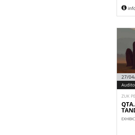
inf
27/04
Audito
ZUK P
QTA
TAN
EXHIBIC