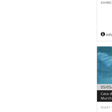
EXHIBI
inf
05/05
Casa d
Murch
RIART