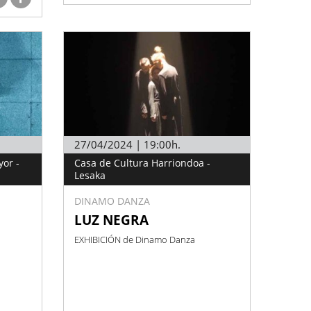
27/04/2024 | 19:00h.
yor -
Casa de Cultura Harriondoa -
Lesaka
DINAMO DANZA
LUZ NEGRA
EXHIBICIÓN de Dinamo Danza