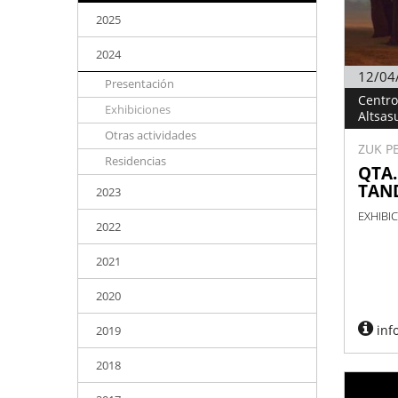
2025
2024
12/04
Presentación
Centro 
Exhibiciones
Altsas
Otras actividades
ZUK P
Residencias
QTA
TAN
2023
EXHIBIC
2022
2021
2020
inf
2019
2018