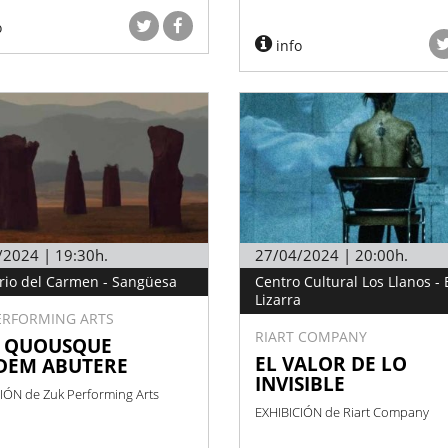
o
info
/2024 | 19:30h.
27/04/2024 | 20:00h.
rio del Carmen - Sangüesa
Centro Cultural Los Llanos - E
Lizarra
ERFORMING ARTS
RIART COMPANY
. QUOUSQUE
EL VALOR DE LO
DEM ABUTERE
INVISIBLE
IÓN de Zuk Performing Arts
EXHIBICIÓN de Riart Company