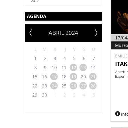
2017
AGENDA
ABRIL 2024
17/04
Museo
L
M
X
J
V
S
D
EMILI
1
2
3
4
5
6
7
ITAK
8
9
10
11
12
13
14
Apertur
15
16
17
18
19
20
21
Experi
22
23
24
25
26
27
28
29
30
1
2
3
4
5
inf