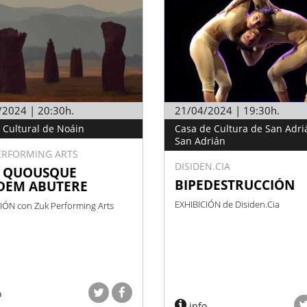
/2024 | 20:30h.
21/04/2024 | 19:30h.
 Cultural de Noáin
Casa de Cultura de San Adri
San Adrián
ERFORMING ARTS
DISIDEN.CIA
. QUOUSQUE
BIPEDESTRUCCIÓN
DEM ABUTERE
EXHIBICIÓN de Disiden.Cia
IÓN con Zuk Performing Arts
o
info