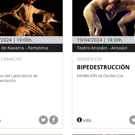
/2024 | 19:00h.
19/04/2024 | 18:30h.
 de Navarra - Pamplona
Teatro Ansoáin - Ansoáin
E CAMACHO
DISIDEN.CIA
BIPEDESTRUCCIÓN
as del Laboratorio de
EXHIBICIÓN de Disiden.Cia
mentación
o
info