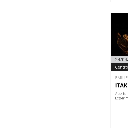
24/04
Centro 
EMILI
ITAK
Apertur
Experi