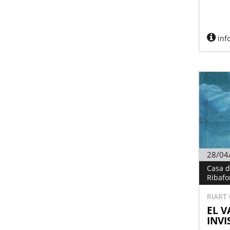
inf
28/04
Casa d
Ribafo
RIART
EL V
INVI