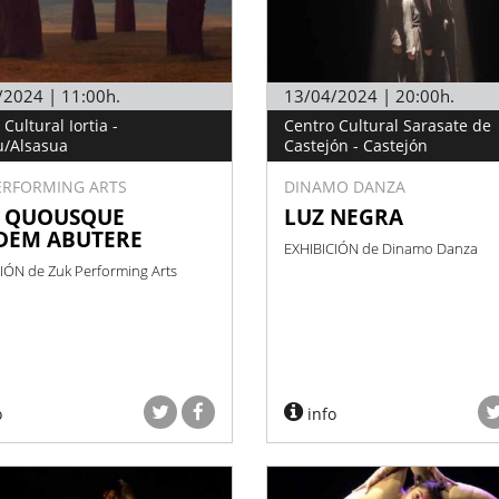
/2024 | 11:00h.
13/04/2024 | 20:00h.
Cultural Iortia -
Centro Cultural Sarasate de
u/Alsasua
Castejón - Castejón
ERFORMING ARTS
DINAMO DANZA
. QUOUSQUE
LUZ NEGRA
DEM ABUTERE
EXHIBICIÓN de Dinamo Danza
IÓN de Zuk Performing Arts
o
info