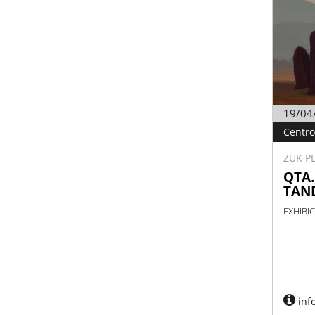
19/04
Centro
ZUK P
QTA
TAN
EXHIBIC
inf