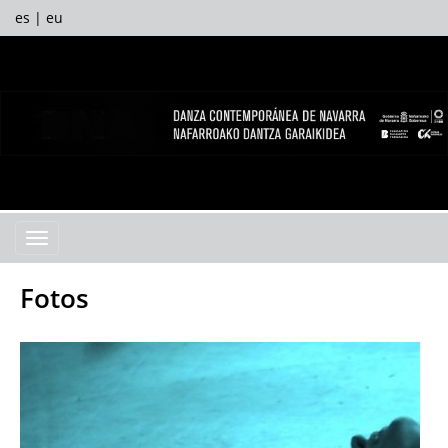
es
|
eu
Facebook
Twitter
Yout
I
Menú
Fotos