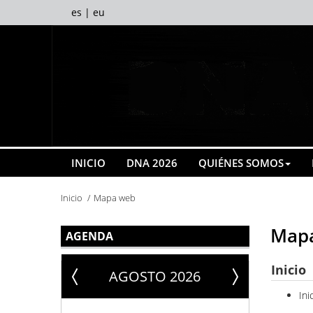
es
|
eu
INICIO
DNA 2026
QUIÉNES SOMOS
Inicio
Mapa web
Map
AGENDA
Inicio
AGOSTO 2026
Ini