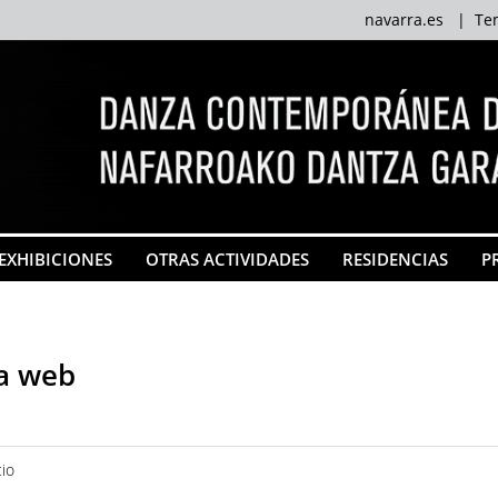
navarra.es
|
Te
EXHIBICIONES
OTRAS ACTIVIDADES
RESIDENCIAS
P
a web
cio