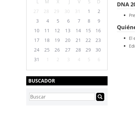
L
M
X
J
V
S
D
DNA 2
27
28
29
30
31
1
2
Pr
3
4
5
6
7
8
9
Quién
10
11
12
13
14
15
16
El 
17
18
19
20
21
22
23
Edi
24
25
26
27
28
29
30
31
1
2
3
4
5
6
BUSCADOR