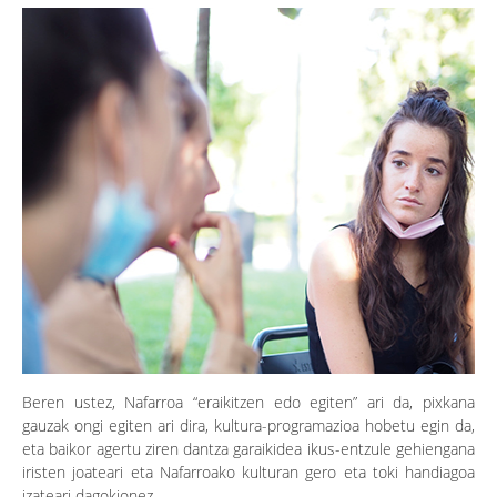
Beren ustez, Nafarroa “eraikitzen edo egiten” ari da, pixkana
gauzak ongi egiten ari dira, kultura-programazioa hobetu egin da,
eta baikor agertu ziren dantza garaikidea ikus-entzule gehiengana
iristen joateari eta Nafarroako kulturan gero eta toki handiagoa
izateari dagokionez.