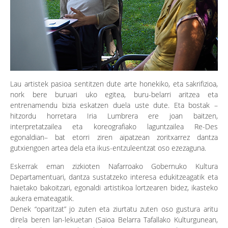
Lau artistek pasioa sentitzen dute arte honekiko, eta sakrifizioa,
nork bere buruari uko egitea, buru-belarri aritzea eta
entrenamendu bizia eskatzen duela uste dute. Eta bostak –
hitzordu horretara Iria Lumbrera ere joan baitzen,
interpretatzailea eta koreografiako laguntzailea Re-Des
egonaldian– bat etorri ziren aipatzean zoritxarrez dantza
gutxiengoen artea dela eta ikus-entzuleentzat oso ezezaguna.
Eskerrak eman zizkioten Nafarroako Gobernuko Kultura
Departamentuari, dantza sustatzeko interesa edukitzeagatik eta
haietako bakoitzari, egonaldi artistikoa lortzearen bidez, ikasteko
aukera emateagatik.
Denek “oparitzat” jo zuten eta ziurtatu zuten oso gustura aritu
direla beren lan-lekuetan (Saioa Belarra Tafallako Kulturgunean,