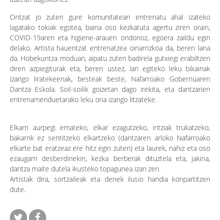
Ontzat jo zuten gure komunitatean entrenatu ahal izateko
lagatako tokiak egotea, baina oso kezkatuta agertu ziren orain,
COVID-19aren eta higiene-arauen ondorioz, egoera zaildu egin
delako. Artista hauentzat entrenatzea oinarrizkoa da, beren lana
da. Hobekuntza moduan, aipatu zuten badirela gutxiegi erabiltzen
diren azpiegiturak eta, beren ustez, lan egiteko leku bikainak
izango liratekeenak, besteak beste, Nafarroako Gobernuaren
Dantza Eskola. Soil-soilik goizetan dago irekita, eta dantzarien
entrenamenduetarako leku ona izango litzateke.
Elkarri aurpegi emateko, elkar ezagutzeko, iritziak trukatzeko,
bakarrik ez sentitzeko elkartzeko (dantzaren arloko Nafarroako
elkarte bat eratzeaz ere hitz egin zuten) eta laurek, nahiz eta oso
ezaugarri desberdinekin, kezka berberak dituztela eta, jakina,
dantza maite dutela ikusteko topagunea izan zen.
Artistak dira, sortzaileak eta denek ilusio handia konpartitzen
dute.