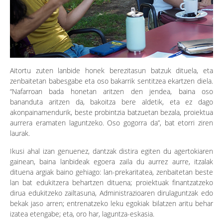
Aitortu zuten lanbide honek berezitasun batzuk dituela, eta
zenbaitetan babesgabe eta oso bakarrik sentitzea ekartzen diela.
“Nafarroan bada honetan aritzen den jendea, baina oso
bananduta aritzen da, bakoitza bere aldetik, eta ez dago
akonpainamendurik, beste probintzia batzuetan bezala, proiektua
aurrera eramaten laguntzeko. Oso gogorra da”, bat etorri ziren
laurak.
Ikusi ahal izan genuenez, dantzak distira egiten du agertokiaren
gainean, baina lanbideak egoera zaila du aurrez aurre, itzalak
dituena argiak baino gehiago: lan-prekaritatea, zenbaitetan beste
lan bat edukitzera behartzen dituena; proiektuak finantzatzeko
dirua edukitzeko zailtasuna, Administrazioaren dirulaguntzak edo
bekak jaso arren; entrenatzeko leku egokiak bilatzen aritu behar
izatea etengabe; eta, oro har, laguntza-eskasia.