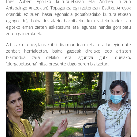
Inés Aubert Agoizko kultura-etxean eta Andrea Irurzun
Antsoaingo Antzokian). Topagunea egin zutenean, Estitxu Arroyok
oraindik ez zuen hasia egonaldia (Ribaforadako kultura-etxean
egingo du), baina instalazio bakoitzeko kultura-teknikariek lan
egiteko eman zieten askatasuna eta laguntza handia goraipatu
zuten gainerakoek.
Artistak direnez, laurak ibili dira munduan zehar eta lan egin dute
zenbait herrialdetan, baina gazteak direlako edo artisten
bizimodua zaila delako eta laguntza gutxi duelako,
“ziurgabetasuna” hitza presente dago beren bizitzetan.