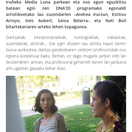
Iruñeko Media Luna parkean eta oso egun eguzkitsu
batean egin zen DNA’20 programako egonaldi
artistikoetako lau zuzendarien –Andrea Irurzun, Estitxu
Arroyo, Inés Aubert, Saioa Belarra– eta Nati Buil
bitartekariaren arteko lehen topagunea.
Dantzariak, interpretatzaileak, koreografoak, irakasleak,
zuzendariak, artistak… Zail egin zitzaien lau artista hauei beren
burua aurkeztea, dantza garaikidearen sektore profesionalak oso
egoera konplexua baitu. Bertan, ez dago mugarik jardun edo lan
desberdinen artean, eta profesional gehienek beren lan-jarduera
arlo ugaritan gauzatu behar dute.