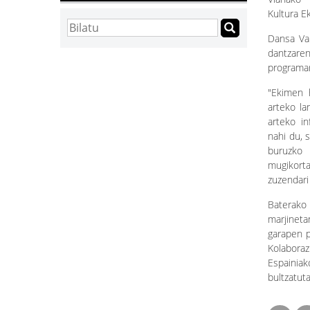
Kultura E
Dansa Va
dantzaren
programar
"Ekimen 
arteko la
arteko in
nahi du, s
buruzko
mugikorta
zuzendari
Baterako
marjineta
garapen p
Kolaboraz
Espainia
bultzatut