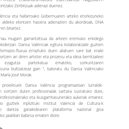
kintzako Zerbitzuak adierazi duenez.
lència eta Nafarroako Gobernuaren arteko etorkizuneko
 aldeko ekintzen hasiera adierazten du akordioak, DNA
en bitartez.
hau mugarri garrantzitsua da arteen eremuko erkidego
nkidetzan. Dansa Valènciak egitura kolaboratzaile guztien
formazio-fluxua erraztuko duen aliatuen sare bat eraiki
ortzen ari diren artistei eta prozesu eta ideia berritzaileei
 ezagutza partekatua emateko, sorkuntzaren
suna bultzatzeaz gain ", baloratu du Dansa Valènciako
 María José Morak.
 proiektuek Dansa València programazioan lurralde-
n sortzen duten profesionalak sartzea sustatuko dute,
rofesionalerako eta ikusgarritasunerako aukerak emanez.
io guztiek inplizituki Institut Valencià de Cultura-k
ko dantza garaikidearen plataforma nazional gisa
ako jaialdiari babesa ematen diote.