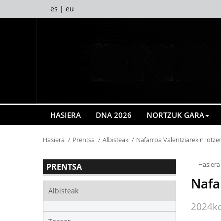
es
|
eu
HASIERA
DNA 2026
NORTZUK GARA
Hasiera
Prentsa
Albisteak
Nafarroa Valentziarekin lotz
Hasiera
PRENTSA
Nafa
Albisteak
2024ko