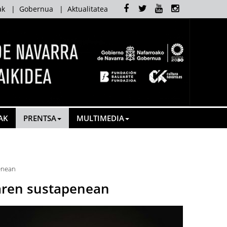
Facebook
Twitter
Youtube
Instagram
ak
|
Gobernua
|
Aktualitatea
AK
PRENTSA
MULTIMEDIA
penean
zaren sustapenean