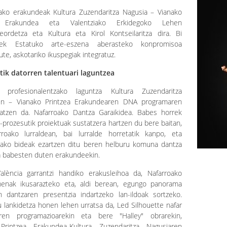
tako erakundeak Kultura Zuzendaritza Nagusia – Vianako
a Erakundea eta Valentziako Erkidegoko Lehen
eordetza eta Kultura eta Kirol Kontseilaritza dira. Bi
eek Estatuko arte-eszena aberasteko konpromisoa
ute, askotariko ikuspegiak integratuz.
tik datorren talentuari laguntzea
 profesionalentzako laguntza Kultura Zuzendaritza
en – Vianako Printzea Erakundearen DNA programaren
ratzen da. Nafarroako Dantza Garaikidea. Babes horrek
-prozesutik proiektuak sustatzera hartzen du bere baitan,
rroako lurraldean, bai lurralde horretatik kanpo, eta
rako bideak ezartzen ditu beren helburu komuna dantza
a babesten duten erakundeekin.
alència garrantzi handiko erakusleihoa da, Nafarroako
enak ikusarazteko eta, aldi berean, egungo panorama
an dantzaren presentzia indartzeko lan-ildoak sortzeko.
u lankidetza honen lehen urratsa da, Led Silhouette nafar
aren programazioarekin eta bere "Halley" obrarekin,
Printzea Erakundea-Kultura Zuzendaritza Nagusiaren