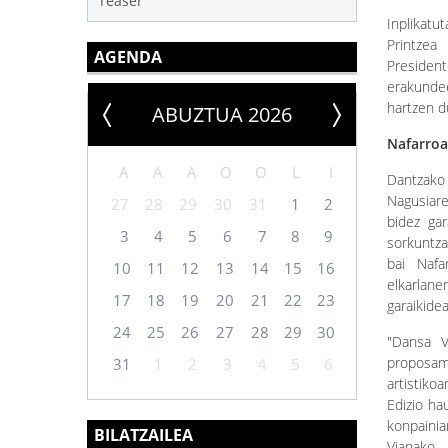
Teaser
Inplikatu
Printze
AGENDA
President
erakund
hartzen d
ABUZTUA 2026
Nafarroa
A
A
A
O
O
L
I
Dantzako
Nagusiar
27
28
29
30
31
1
2
bidez ga
3
4
5
6
7
8
9
sorkuntza
bai Nafa
10
11
12
13
14
15
16
elkarlane
17
18
19
20
21
22
23
garaikide
24
25
26
27
28
29
30
"Dansa V
proposam
31
1
2
3
4
5
6
artistiko
Edizio ha
konpaini
BILATZAILEA
Vianako 