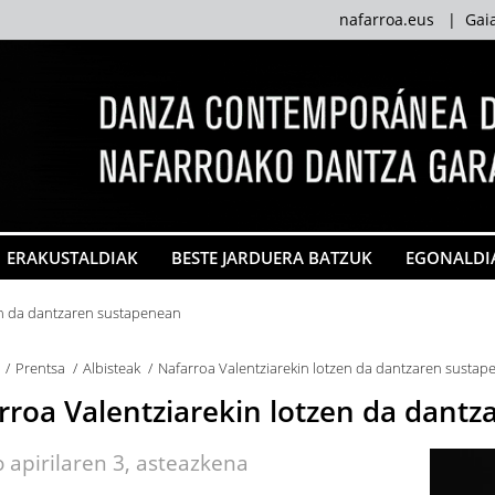
nafarroa.eus
|
Gai
ERAKUSTALDIAK
BESTE JARDUERA BATZUK
EGONALDI
en da dantzaren sustapenean
Prentsa
Albisteak
Nafarroa Valentziarekin lotzen da dantzaren susta
rroa Valentziarekin lotzen da dant
 apirilaren 3, asteazkena