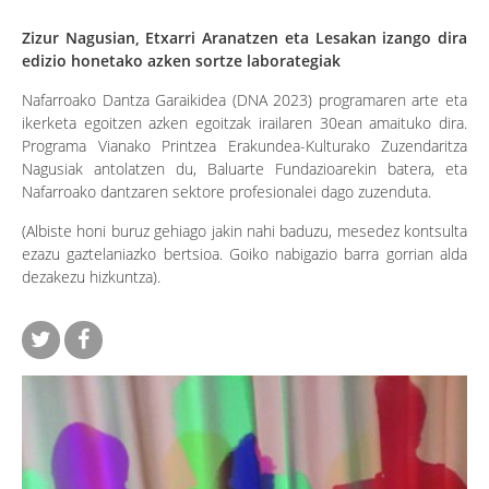
Zizur Nagusian, Etxarri Aranatzen eta Lesakan izango dira
edizio honetako azken sortze laborategiak
Nafarroako Dantza Garaikidea (DNA 2023) programaren arte eta
ikerketa egoitzen azken egoitzak irailaren 30ean amaituko dira.
Programa Vianako Printzea Erakundea-Kulturako Zuzendaritza
Nagusiak antolatzen du, Baluarte Fundazioarekin batera, eta
Nafarroako dantzaren sektore profesionalei dago zuzenduta.
(Albiste honi buruz gehiago jakin nahi baduzu, mesedez kontsulta
ezazu gaztelaniazko bertsioa. Goiko nabigazio barra gorrian alda
dezakezu hizkuntza).