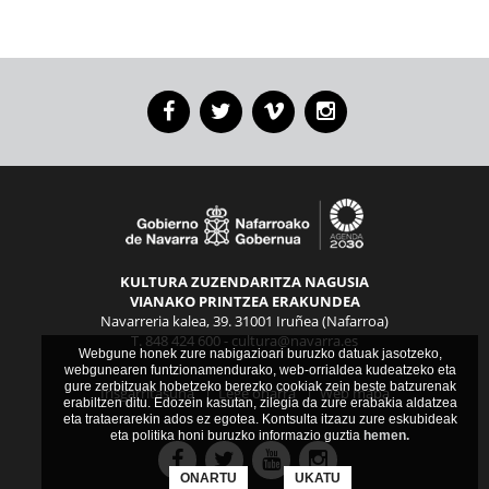
Facebook
Twitter
Vimeo
Instagram
KULTURA ZUZENDARITZA NAGUSIA
VIANAKO PRINTZEA ERAKUNDEA
Navarreria kalea, 39. 31001 Iruñea (Nafarroa)
T. 848 424 600 -
cultura@navarra.es
Webgune honek zure nabigazioari buruzko datuak jasotzeko,
webgunearen funtzionamendurako, web-orrialdea kudeatzeko eta
gure zerbitzuak hobetzeko berezko cookiak zein beste batzurenak
Irisgarritasuna
|
Lege oharra
|
Web mapa
erabiltzen ditu. Edozein kasutan, zilegia da zure erabakia aldatzea
eta trataerarekin ados ez egotea. Kontsulta itzazu zure eskubideak
eta politika honi buruzko informazio guztia
hemen.
Facebook
Twitter
Youtube
Instagram
ONARTU
UKATU