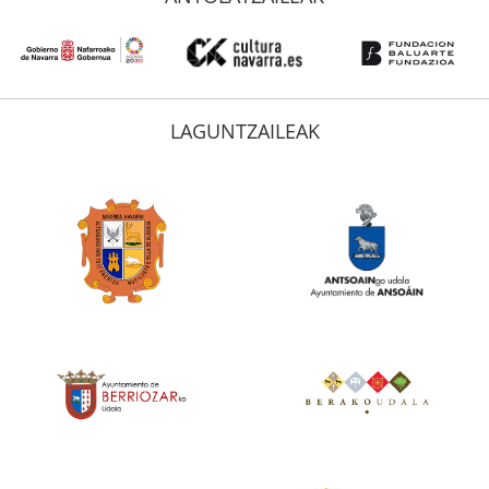
LAGUNTZAILEAK