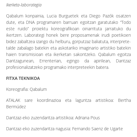
Ikerketa-laborategia
Qabalum konpainia, Lucia Burguetek eta Diego Pazók osatzen
dute, eta DNA programaren barruan egoitzan garatutako “Todo
este ruido” proiektu koreografikoan oinarrituta jarraituko du
ikertzen. Laborategi honek bere proposamenak irudi poetikoen
bidez zabaltzea izango du helburu, gorputzaz baliatuta, interprete-
talde zabalago batekin eta askotariko imaginario artistiko batekin
haien transmisioan eta ikerketan sakontzeko. Qabalum egoitza
Dantzagunean, Errenterian, egingo da apirilean, Dantzaz
profesionalizatzeko programako interpreteekin batera.
FITXA TEKNIKOA
Koreografia: Qabalum
ATALAK sare koordinazioa eta laguntza artistikoa: Bertha
Bermúdez
Dantzaz-eko zuzendaritza artistikoa: Adriana Pous
Dantzaz-eko zuzendaritza nagusia: Fernando Saenz de Ugarte