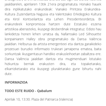
jaialdiarekin, apirilaren 13tik 21era programatuta. Honako hauek
dira inplikatutako erakundeak: Vianako Printzea Erakundea-
Kultura Zuzendaritza Nagusia eta Valentziako Erkidegoko Kultura
eta Kirol Kontseilaritza eta Lehen Presidenteordetza. Bi
erakundeek konpromisoa hartzen dute Estatuko eszena
artistikoa aberasteko, ikuspegi desberdinak integratuz. Edizio hau
lankidetza honen lehen urratsa da, Nafarroako Led Silhouette
konpainiaren Halley obra programatuko da Dansa València
jaialdian. Helburua da artista emergenteei eta dantza garaikideko
prozesuei buruzko informazio trukeari jarraipena ematea, baita
sorkuntzak ikusgarritasun handiko erakusleihoetan zabaltzea ere.
Dansa València jaialdian dantza eta mugimenduari lotutako
hizkuntza berriak erakusten dira, eta topaketarako,
elkarrizketarako eta ikuspegi pluraletarako gune bihurtu nahi
dute.
INFORMAZIOA
TODO ESTE RUIDO - Qabalum
Apirilak 10, 13:30. Plaza del Patriarca (Valencia)