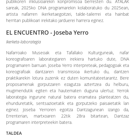
publikoren inklusioarekin konpromisoa berresten du. ATALAK
sareak, 2025ko DNA programarekin kolaboratuko du 2025ean,
artista nafarren ikerketaegoitzei, talde-tailerrei eta hainbat
herritan publikoari irekitako jarduerei harrera eginez.
EL ENCUENTRO - Joseba Yerro
Ikerketa-laborategia
Nafarroako Museoak eta Tafallako Kulturguneak, nafar
koreografoaren laborategiaren irekiera hartuko dute, DNA
programaren barruan. Joseba Yerro interpreteak, pedagogoak eta
koreografoak dantzaren transmisioa ikertuko du, dantzen
praktikarekin lotura zuzenik ez duten komunitateetarantz. Bere
proposamenak gorputzaren ezagutza aztertzea du helburu,
mugimendutik egiten eta hautematen duguna ulertuz. Yerrok
laborategia ingurune natural batera eramatea planteatzen du,
ehunduretatik, sentsazioetatik eta gorputzeko paisaietatik lan
eginez. Joseba Yerroren egoitza Dantzagunean izango da,
Errenterian, martxoaren 22tik 28ra bitartean, Dantzaz
programaren interpreteekin batera.
TALDEA