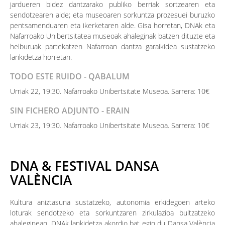
jardueren bidez dantzarako publiko berriak sortzearen eta
sendotzearen alde; eta museoaren sorkuntza prozesuei buruzko
pentsamenduaren eta ikerketaren alde. Gisa horretan, DNAk eta
Nafarroako Unibertsitatea museoak ahaleginak batzen dituzte eta
helburuak partekatzen Nafarroan dantza garaikidea sustatzeko
lankidetza horretan.
TODO ESTE RUIDO - QABALUM
Urriak 22, 19:30. Nafarroako Unibertsitate Museoa. Sarrera: 10€
SIN FICHERO ADJUNTO - ERAIN
Urriak 23, 19:30. Nafarroako Unibertsitate Museoa. Sarrera: 10€
DNA & FESTIVAL DANSA
VALÈNCIA
Kultura aniztasuna sustatzeko, autonomia erkidegoen arteko
loturak sendotzeko eta sorkuntzaren zirkulazioa bultzatzeko
ahaleginean, DNAk lankidetza akordio bat egin du Dansa València