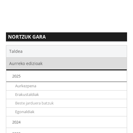
NORTZUK GARA
Taldea
Aurreko edizioak
2025
Aurkezpena
Erakustaldiak
Beste jarduera batzuk
Egonaldiak
2024