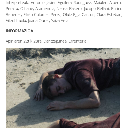
Interpreteak: Antonio Javier Aguilera Rodríguez, Maialen Alberro
Peralta, Oihane, Aramendia, Nerea Bakero, Jacopo Bellani, Enrico
Benedet, Efrén Colomer Pérez, Olatz Egia Canton, Clara Esteban,
Aitzol Iraola, Joana Ouret, Yaiza Vela
INFORMAZIOA
Apirilaren 22tik 28ra, Dantzagunea, Errenteria