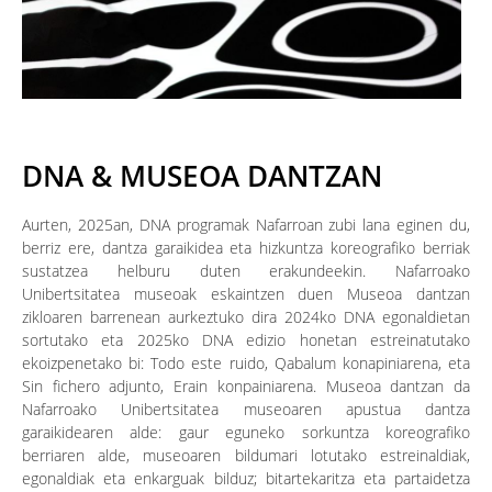
DNA & MUSEOA DANTZAN
Aurten, 2025an, DNA programak Nafarroan zubi lana eginen du,
berriz ere, dantza garaikidea eta hizkuntza koreografiko berriak
sustatzea helburu duten erakundeekin. Nafarroako
Unibertsitatea museoak eskaintzen duen Museoa dantzan
zikloaren barrenean aurkeztuko dira 2024ko DNA egonaldietan
sortutako eta 2025ko DNA edizio honetan estreinatutako
ekoizpenetako bi: Todo este ruido, Qabalum konapiniarena, eta
Sin fichero adjunto, Erain konpainiarena. Museoa dantzan da
Nafarroako Unibertsitatea museoaren apustua dantza
garaikidearen alde: gaur eguneko sorkuntza koreografiko
berriaren alde, museoaren bildumari lotutako estreinaldiak,
egonaldiak eta enkarguak bilduz; bitartekaritza eta partaidetza