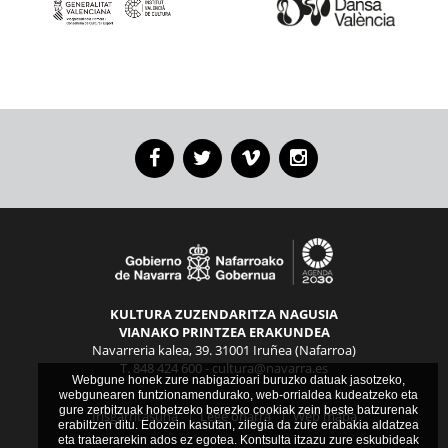
Facebook
Twitter
Vimeo
Instagram
KULTURA ZUZENDARITZA NAGUSIA
VIANAKO PRINTZEA ERAKUNDEA
Navarreria kalea, 39. 31001 Iruñea (Nafarroa)
T. 848 424 600 -
cultura@navarra.es
Webgune honek zure nabigazioari buruzko datuak jasotzeko,
webgunearen funtzionamendurako, web-orrialdea kudeatzeko eta
gure zerbitzuak hobetzeko berezko cookiak zein beste batzurenak
Irisgarritasuna
|
Lege oharra
|
Web mapa
erabiltzen ditu. Edozein kasutan, zilegia da zure erabakia aldatzea
eta trataerarekin ados ez egotea. Kontsulta itzazu zure eskubideak