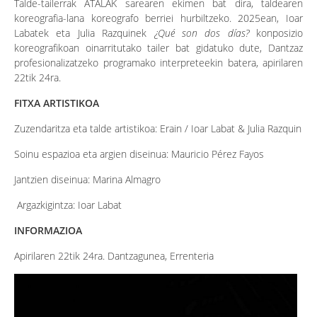
Talde-tailerrak ATALAK sarearen ekimen bat dira, taldearen
koreografia-lana koreografo berriei hurbiltzeko. 2025ean, Ioar
Labatek eta Julia Razquinek
¿Qué son dos días?
konposizio
koreografikoan oinarritutako tailer bat gidatuko dute, Dantzaz
profesionalizatzeko programako interpreteekin batera, apirilaren
22tik 24ra.
FITXA ARTISTIKOA
Zuzendaritza eta talde artistikoa: Erain / Ioar Labat & Julia Razquin
Soinu espazioa eta argien diseinua: Mauricio Pérez Fayos
Jantzien diseinua: Marina Almagro
Argazkigintza: Ioar Labat
INFORMAZIOA
Apirilaren 22tik 24ra. Dantzagunea, Errenteria