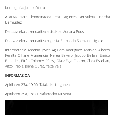
Koreografia: Joseba Yerro
ATALAK sare koordinazioa eta laguntza artistikoa: Bertha
Bermúdez
Dantzaz-eko zuzendaritza artistikoa: Adriana Pous
Dantzaz-eko zuzendaritza nagusia: Fernando Saenz de Ugarte
Interpreteak: Antonio Javier Aguilera Rodríguez, Maialen Alberro
Peralta Oihane Aramendia, Nerea Bakero, Jacopo Bellani, Enrico
Benedet, Efrén Colomer Pérez, Olatz Egia Canton, Clara Esteban,
Aitzol Iraola, Joana Ouret, Yaiza Vela
INFORMAZIOA
Apirilaren 23a, 19:00. Tafalla Kulturgunea
Apirilaren 25a, 18:30. Nafarroako Museoa