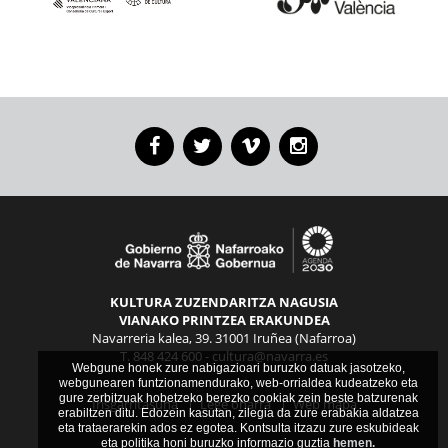
Facebook
Twitter
Vimeo
Instagram
KULTURA ZUZENDARITZA NAGUSIA
VIANAKO PRINTZEA ERAKUNDEA
Navarreria kalea, 39. 31001 Iruñea (Nafarroa)
T. 848 424 600 -
cultura@navarra.es
Webgune honek zure nabigazioari buruzko datuak jasotzeko,
webgunearen funtzionamendurako, web-orrialdea kudeatzeko eta
gure zerbitzuak hobetzeko berezko cookiak zein beste batzurenak
Irisgarritasuna
|
Lege oharra
|
Web mapa
erabiltzen ditu. Edozein kasutan, zilegia da zure erabakia aldatzea
eta trataerarekin ados ez egotea. Kontsulta itzazu zure eskubideak
eta politika honi buruzko informazio guztia
hemen.