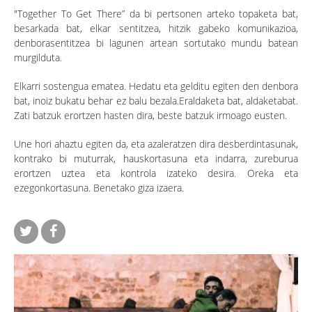
"Together To Get There” da bi pertsonen arteko topaketa bat,
besarkada bat, elkar sentitzea, hitzik gabeko komunikazioa,
denborasentitzea bi lagunen artean sortutako mundu batean
murgilduta.
Elkarri sostengua ematea. Hedatu eta gelditu egiten den denbora
bat, inoiz bukatu behar ez balu bezala.Eraldaketa bat, aldaketabat.
Zati batzuk erortzen hasten dira, beste batzuk irmoago eusten.
Une hori ahaztu egiten da, eta azaleratzen dira desberdintasunak,
kontrako bi muturrak, hauskortasuna eta indarra, zureburua
erortzen uztea eta kontrola izateko desira. Oreka eta
ezegonkortasuna. Benetako giza izaera.