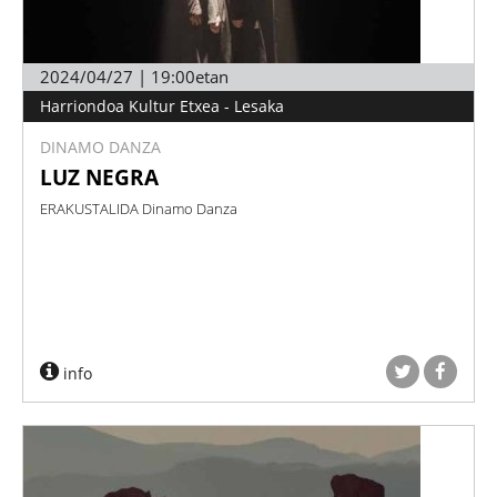
2024/04/27 | 19:00etan
Harriondoa Kultur Etxea - Lesaka
DINAMO DANZA
LUZ NEGRA
ERAKUSTALIDA Dinamo Danza
info