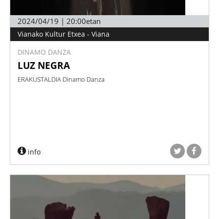
2024/04/19 | 20:00etan
Vianako Kultur Etxea - Viana
DINAMO DANZA
LUZ NEGRA
ERAKUSTALDIA Dinamo Danza
info