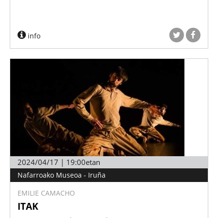
info
2024/04/17 | 19:00etan
Nafarroako Museoa - Iruña
EMILIE CAMACHO
ITAK