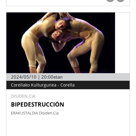
2024/05/10 | 20:00etan
Corellako Kulturgunea - Corella
DISIDEN.CIA
BIPEDESTRUCCIÓN
ERAKUSTALDIA Disiden.Cia