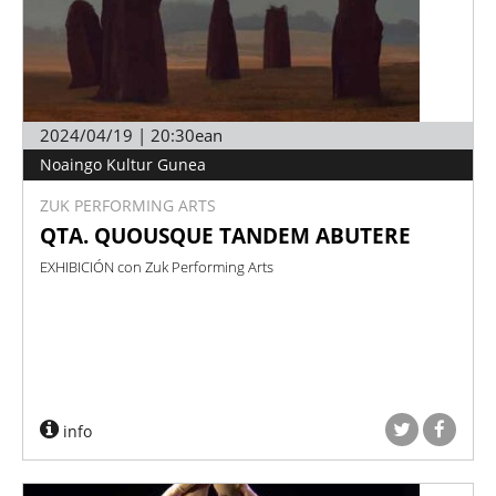
2024/04/19 | 20:30ean
Noaingo Kultur Gunea
ZUK PERFORMING ARTS
QTA. QUOUSQUE TANDEM ABUTERE
EXHIBICIÓN con Zuk Performing Arts
info