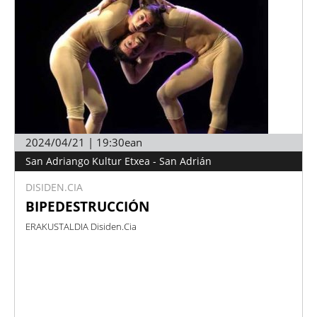
2024/04/21 | 19:30ean
San Adriango Kultur Etxea - San Adrián
DISIDEN.CIA
BIPEDESTRUCCIÓN
ERAKUSTALDIA Disiden.Cia