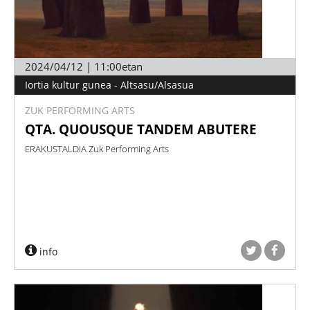
2024/04/12 | 11:00etan
Iortia kultur gunea - Altsasu/Alsasua
ZUK PERFORMING ARTS
QTA. QUOUSQUE TANDEM ABUTERE
ERAKUSTALDIA Zuk Performing Arts
info