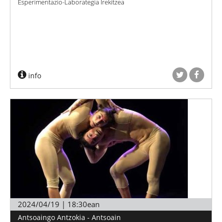
Esperimentazio-Laborategia Irekitzea
info
2024/04/19 | 18:30ean
Antsoaingo Antzokia - Antsoain