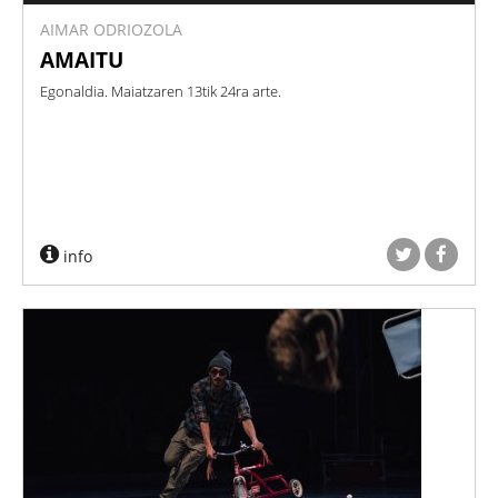
AIMAR ODRIOZOLA
AMAITU
Egonaldia. Maiatzaren 13tik 24ra arte.
info