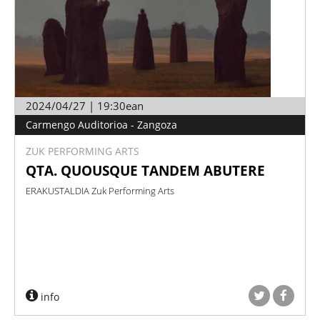
2024/04/27 | 19:30ean
Carmengo Auditorioa - Zangoza
ZUK PERFORMING ARTS
QTA. QUOUSQUE TANDEM ABUTERE
ERAKUSTALDIA Zuk Performing Arts
info