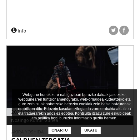
info
Webgune honek zure nabigazioari buruzko datuak jasotzeko,
webgunearen funtzionamendurako, web-orrialdea kudeatzeko eta
gure zerbitzuak hobetzeko berezko cookiak zein beste batzurenak
erabiltzen ditu. Edozein kasutan, zilegia da zure erabakia aldatzea
2024/09/02 | 00:00etan
eta trataerarekin ados ez egotea. Kontsulta itzazu zure eskubideak
eta politika honi buruzko informazio guztia
hemen.
Noaingo Kultur Gunea
ONARTU
UKATU
AKIRA YOSHIDA