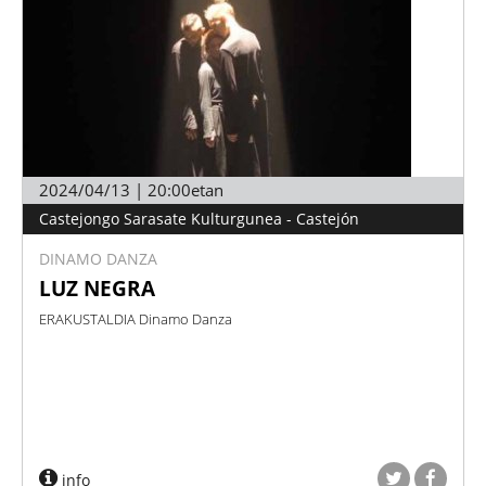
2024/04/13 | 20:00etan
Castejongo Sarasate Kulturgunea - Castejón
DINAMO DANZA
LUZ NEGRA
ERAKUSTALDIA Dinamo Danza
info