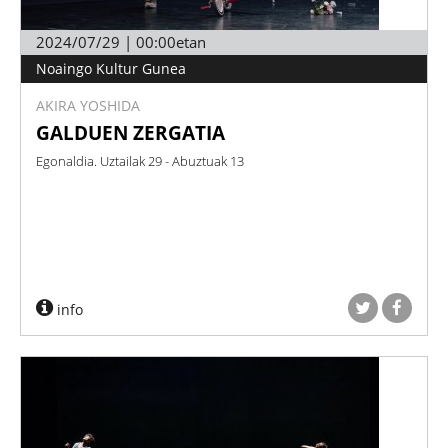
2024/07/29 | 00:00etan
Noaingo Kultur Gunea
AKIRA YOSHIDA
GALDUEN ZERGATIA
Egonaldia. Uztailak 29 - Abuztuak 13
info