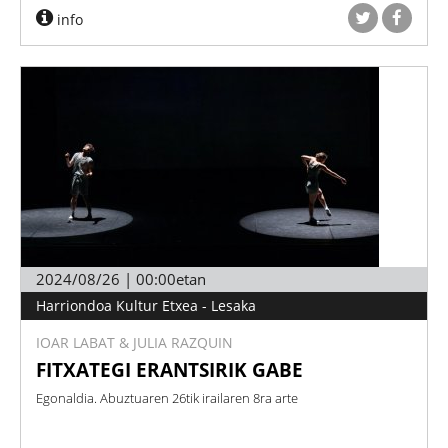
info
2024/08/26 | 00:00etan
Harriondoa Kultur Etxea - Lesaka
IOAR LABAT & JULIA RAZQUIN
FITXATEGI ERANTSIRIK GABE
Egonaldia. Abuztuaren 26tik irailaren 8ra arte