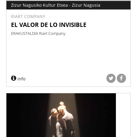
Zizur Nagusiko Kultur Etxea - Zizur Nagusia
RIART COMPANY
EL VALOR DE LO INVISIBLE
ERAKUSTALDIA Riart Company
info