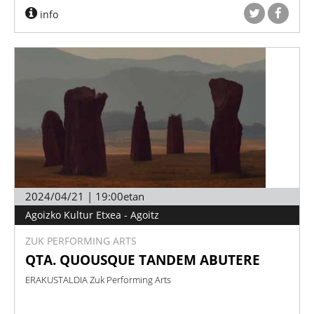
info
2024/04/21 | 19:00etan
Agoizko Kultur Etxea - Agoitz
ZUK PERFORMING ARTS
QTA. QUOUSQUE TANDEM ABUTERE
ERAKUSTALDIA Zuk Performing Arts