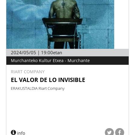
2024/05/05 | 19:00etan
Murchanteko Kultur Etxea - Murchante
RIART COMPANY
EL VALOR DE LO INVISIBLE
ERAKUSTALDIA Riart Company
info