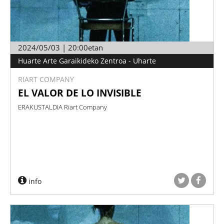
2024/05/03 | 20:00etan
Huarte Arte Garaikideko Zentroa - Uharte
RIART COMPANY
EL VALOR DE LO INVISIBLE
ERAKUSTALDIA Riart Company
info