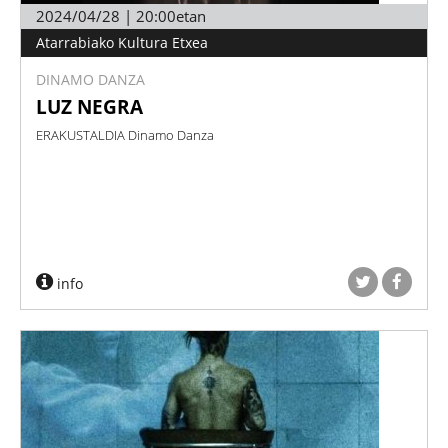
2024/04/28 | 20:00etan
Atarrabiako Kultura Etxea
DINAMO DANZA
LUZ NEGRA
ERAKUSTALDIA Dinamo Danza
info