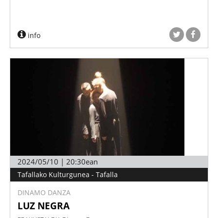
info
2024/05/10 | 20:30ean
Tafallako Kulturgunea - Tafalla
DINAMO DANZA
LUZ NEGRA