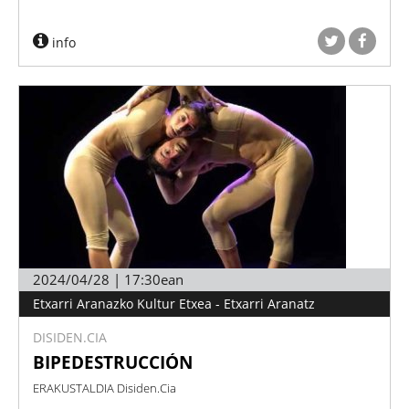
info
2024/04/28 | 17:30ean
Etxarri Aranazko Kultur Etxea - Etxarri Aranatz
DISIDEN.CIA
BIPEDESTRUCCIÓN
ERAKUSTALDIA Disiden.Cia