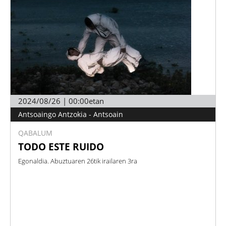
2024/08/26 | 00:00etan
Antsoaingo Antzokia - Antsoain
QABALUM
TODO ESTE RUIDO
Egonaldia. Abuztuaren 26tik irailaren 3ra