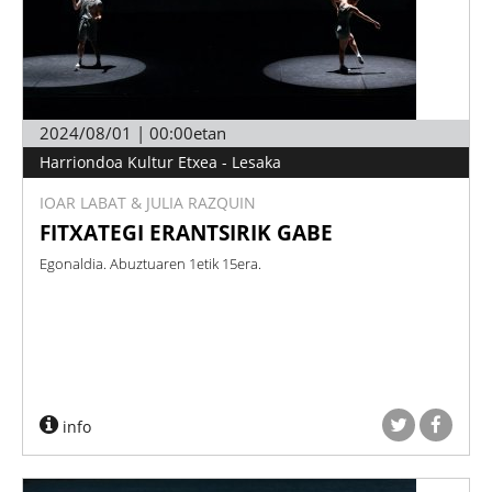
2024/08/01 | 00:00etan
Harriondoa Kultur Etxea - Lesaka
IOAR LABAT & JULIA RAZQUIN
FITXATEGI ERANTSIRIK GABE
Egonaldia. Abuztuaren 1etik 15era.
info