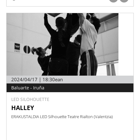
2024/04/17 | 18:30ean
Baluarte - Iruña
LED SILOHOUETTE
HALLEY
ERAKUSTALDIA LED Silhouette Teatre Rialton (Valentzia)